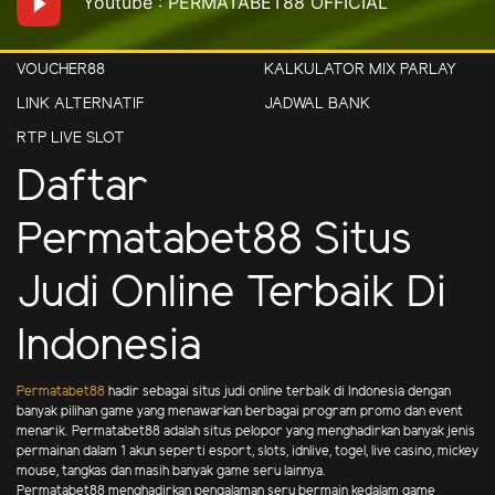
Youtube : PERMATABET88 OFFICIAL
VOUCHER88
KALKULATOR MIX PARLAY
LINK ALTERNATIF
JADWAL BANK
RTP LIVE SLOT
Daftar
Permatabet88 Situs
Judi Online Terbaik Di
Indonesia
Permatabet88
hadir sebagai situs judi online terbaik di Indonesia dengan
banyak pilihan game yang menawarkan berbagai program promo dan event
menarik. Permatabet88 adalah situs pelopor yang menghadirkan banyak jenis
permainan dalam 1 akun seperti esport, slots, idnlive, togel, live casino, mickey
mouse, tangkas dan masih banyak game seru lainnya.
Permatabet88 menghadirkan pengalaman seru bermain kedalam game