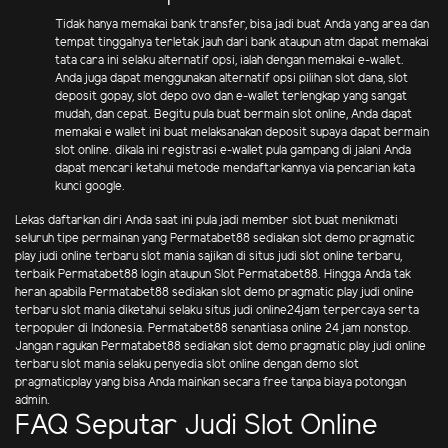
Tidak hanya memakai bank transfer, bisa jadi buat Anda yang area dan
tempat tinggalnya terletak jauh dari bank ataupun atm dapat memakai
tata cara ini selaku alternatif opsi, ialah dengan memakai e-wallet.
Anda juga dapat menggunakan alternatif opsi pilihan slot dana, slot
deposit gopay, slot depo ovo dan e-wallet terlengkap yang sangat
mudah, dan cepat. Begitu pula buat bermain slot online, Anda dapat
memakai e wallet ini buat melaksanakan deposit supaya dapat bermain
slot online. dikala ini registrasi e-wallet pula gampang di jalani Anda
dapat mencari ketahui metode mendaftarkannya via pencarian kata
kunci google.
Lekas daftarkan diri Anda saat ini pula jadi member slot buat menikmati
seluruh tipe permainan yang Permatabet88 sediakan slot demo pragmatic
play judi online terbaru slot mania sajikan di situs judi slot online terbaru,
terbaik Permatabet88 login ataupun Slot Permatabet88. Hingga Anda tak
heran apabila Permatabet88 sediakan slot demo pragmatic play judi online
terbaru slot mania diketahui selaku situs judi online24jam terpercaya serta
terpopuler di Indonesia. Permatabet88 senantiasa online 24 jam nonstop.
Jangan ragukan Permatabet88 sediakan slot demo pragmatic play judi online
terbaru slot mania selaku penyedia slot online dengan demo slot
pragmaticplay yang bisa Anda mainkan secara free tanpa biaya potongan
admin.
FAQ Seputar Judi Slot Online