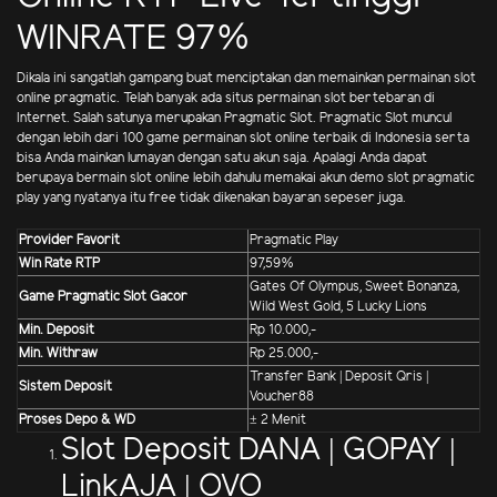
WINRATE 97%
Dikala ini sangatlah gampang buat menciptakan dan memainkan permainan slot
online pragmatic. Telah banyak ada situs permainan slot bertebaran di
Internet. Salah satunya merupakan Pragmatic Slot. Pragmatic Slot muncul
dengan lebih dari 100 game permainan slot online terbaik di Indonesia serta
bisa Anda mainkan lumayan dengan satu akun saja. Apalagi Anda dapat
berupaya bermain slot online lebih dahulu memakai akun demo slot pragmatic
play yang nyatanya itu free tidak dikenakan bayaran sepeser juga.
Provider Favorit
Pragmatic Play
Win Rate RTP
97,59%
Gates Of Olympus, Sweet Bonanza,
Game Pragmatic Slot Gacor
Wild West Gold, 5 Lucky Lions
Min. Deposit
Rp 10.000,-
Min. Withraw
Rp 25.000,-
Transfer Bank | Deposit Qris |
Sistem Deposit
Voucher88
Proses Depo & WD
± 2 Menit
Slot Deposit DANA | GOPAY |
LinkAJA | OVO