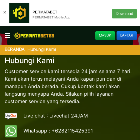
×
PERMATABET
Download
PERMATABET Mobile App
MASUK
DAFTAR
Hubungi Kami
BERANDA
Hubungi Kami
Customer service kami tersedia 24 jam selama 7 hari.
Kami akan terus melayani Anda kapan pun dan di
manapun Anda berada. Cukup kontak kami akan
langsung menyapa Anda. Silakan pilih layanan
customer service yang tersedia.
Live chat : Livechat 24JAM
Whatsapp : +6282115425391