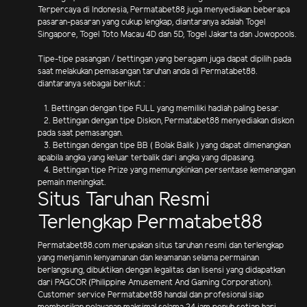
Terpercaya di Indonesia, Permatabet88 juga menyediakan beberapa
pasaran-pasaran yang cukup lengkap, diantaranya adalah Togel
Singapore, Togel Toto Macau 4D dan 5D, Togel Jakarta dan Jowopools.
Tipe-tipe pasangan / bettingan yang beragam juga dapat dipilih pada
saat melakukan pemasangan taruhan anda di Permatabet88.
diantaranya sebagai berikut :
1. Bettingan dengan tipe FULL yang memiliki hadiah paling besar.
2. Bettingan dengan tipe Diskon, Permatabet88 menyediakan diskon
pada saat pemasangan.
3. Bettingan dengan tipe BB ( Bolak Balik ) yang dapat dimenangkan
apabila angka yang keluar terbalik dari angka yang dipasang.
4. Bettingan tipe Prize yang memungkinkan persentase kemenangan
pemain meningkat.
Situs Taruhan Resmi
Terlengkap Permatabet88
Permatabet88.com merupakan situs taruhan resmi dan terlengkap
yang menjamin kenyamanan dan keamanan selama permainan
berlangsung, dibuktikan dengan legalitas dan lisensi yang didapatkan
dari PAGCOR (Philippine Amusement And Gaming Corporation).
Customer service Permatabet88 handal dan profesional siap