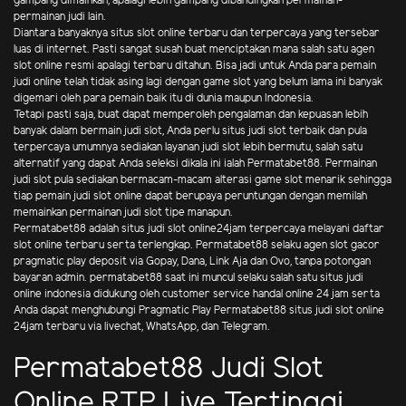
gampang dimainkan, apalagi lebih gampang dibandingkan permainan-
permainan judi lain.
Diantara banyaknya situs slot online terbaru dan terpercaya yang tersebar
luas di internet. Pasti sangat susah buat menciptakan mana salah satu agen
slot online resmi apalagi terbaru ditahun. Bisa jadi untuk Anda para pemain
judi online telah tidak asing lagi dengan game slot yang belum lama ini banyak
digemari oleh para pemain baik itu di dunia maupun Indonesia.
Tetapi pasti saja, buat dapat memperoleh pengalaman dan kepuasan lebih
banyak dalam bermain judi slot, Anda perlu situs judi slot terbaik dan pula
terpercaya umumnya sediakan layanan judi slot lebih bermutu, salah satu
alternatif yang dapat Anda seleksi dikala ini ialah Permatabet88. Permainan
judi slot pula sediakan bermacam-macam alterasi game slot menarik sehingga
tiap pemain judi slot online dapat berupaya peruntungan dengan memilah
memainkan permainan judi slot tipe manapun.
Permatabet88 adalah situs judi slot online24jam terpercaya melayani daftar
slot online terbaru serta terlengkap. Permatabet88 selaku agen slot gacor
pragmatic play deposit via Gopay, Dana, Link Aja dan Ovo, tanpa potongan
bayaran admin. permatabet88 saat ini muncul selaku salah satu situs judi
online indonesia didukung oleh customer service handal online 24 jam serta
Anda dapat menghubungi Pragmatic Play Permatabet88 situs judi slot online
24jam terbaru via livechat, WhatsApp, dan Telegram.
Permatabet88 Judi Slot
Online RTP Live Tertinggi