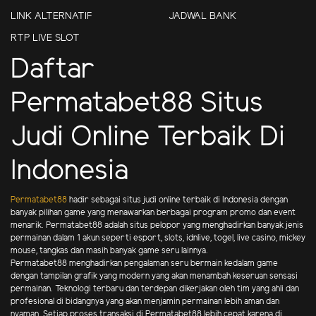
LINK ALTERNATIF
JADWAL BANK
RTP LIVE SLOT
Daftar
Permatabet88 Situs
Judi Online Terbaik Di
Indonesia
Permatabet88
hadir sebagai situs judi online terbaik di Indonesia dengan
banyak pilihan game yang menawarkan berbagai program promo dan event
menarik. Permatabet88 adalah situs pelopor yang menghadirkan banyak jenis
permainan dalam 1 akun seperti esport, slots, idnlive, togel, live casino, mickey
mouse, tangkas dan masih banyak game seru lainnya.
Permatabet88 menghadirkan pengalaman seru bermain kedalam game
dengan tampilan grafik yang modern yang akan menambah keseruan sensasi
permainan. Teknologi terbaru dan terdepan dikerjakan oleh tim yang ahli dan
profesional di bidangnya yang akan menjamin permainan lebih aman dan
nyaman. Setiap proses transaksi di Permatabet88 lebih cepat karena di