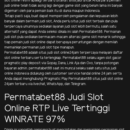
slot online resmi apalagi terbaru ditahun. Bisa jadi untuk Anda para pemain
judi online telah tidak asing lagi dengan game slot yang belum lama ini banyak
digemari oleh para pemain baik itu di dunia maupun Indonesia.
Tetapi pasti saja, buat dapat memperoleh pengalaman dan kepuasan lebih
banyak dalam bermain judi slot, Anda perlu situs judi slot terbaik dan pula
terpercaya umumnya sediakan layanan judi slot lebih bermutu, salah satu
alternatif yang dapat Anda seleksi dikala ini ialah Permatabet88. Permainan
judi slot pula sediakan bermacam-macam alterasi game slot menarik sehingga
tiap pemain judi slot online dapat berupaya peruntungan dengan memilah
memainkan permainan judi slot tipe manapun.
Permatabet88 adalah situs judi slot online24jam terpercaya melayani daftar
slot online terbaru serta terlengkap. Permatabet88 selaku agen slot gacor
pragmatic play deposit via Gopay, Dana, Link Aja dan Ovo, tanpa potongan
bayaran admin. permatabet88 saat ini muncul selaku salah satu situs judi
online indonesia didukung oleh customer service handal online 24 jam serta
Anda dapat menghubungi Pragmatic Play Permatabet88 situs judi slot online
24jam terbaru via livechat, WhatsApp, dan Telegram.
Permatabet88 Judi Slot
Online RTP Live Tertinggi
WINRATE 97%
Dikala ini sangatlah gampang buat menciptakan dan memainkan permainan slot