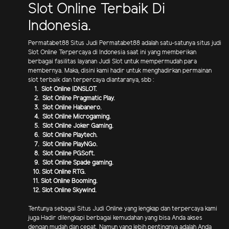
Slot Online Terbaik Di
Indonesia.
Permatabet88 Situs Judi Permatabet88 adalah satu-satunya situs judi
Slot Online Terpercaya di Indonesia saat ini yang memberikan
berbagai fasilitas layanan Judi Slot untuk mempermudah para
membernya. Maka, disini kami hadir untuk menghadirkan permainan
slot terbaik dan terpercaya diantaranya, sbb :
1. Slot Online IDNSLOT.
2. Slot Online Pragmatic Play.
3. Slot Online Habanero.
4. Slot Online Microgaming.
5. Slot Online Joker Gaming.
6. Slot Online Playtech.
7. Slot Online PlayNGo.
8. Slot Online PGSoft.
9. Slot Online Spade gaming.
10. Slot Online RTG.
11. Slot Online Booming.
12. Slot Online Skywind.
Tentunya sebagai Situs Judi Online yang lengkap dan terpercaya kami
juga Hadir dilengkapi berbagai kemudahan yang bisa Anda akses
dengan mudah dan cepat. Namun yang lebih pentingnya adalah Anda