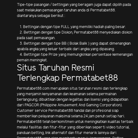
Tipe-tipe pasangan / bettingan yang beragam juga dapat dipilih pada
saat melakukan pemasangan taruhan anda di Permatabet88.
diantaranya sebagai berikut :
1. Bettingan dengan tipe FULL yang memiliki hadiah paling besar.
2. Bettingan dengan tipe Diskon, Permatabet88 menyediakan diskon
pada saat pemasangan.
3. Bettingan dengan tipe BB ( Bolak Balik ) yang dapat dimenangkan
apabila angka yang keluar terbalik dari angka yang dipasang.
4. Bettingan tipe Prize yang memungkinkan persentase kemenangan
pemain meningkat.
Situs Taruhan Resmi
Terlengkap Permatabet88
Permatabet88.com merupakan situs taruhan resmi dan terlengkap
yang menjamin kenyamanan dan keamanan selama permainan
berlangsung, dibuktikan dengan legalitas dan lisensi yang didapatkan
dari PAGCOR (Philippine Amusement And Gaming Corporation).
Customer service Permatabet88 handal dan profesional siap
memberikan pelayanan maksimal selama 24 jam penuh setiap hari.
Permatabet88 telah berkomitmen untuk meningkatkan kualitas terbaik
melalui fasilitas dan fitur-fitur yang diberikan seperti video tutorial,
panduan betting, link alternatif dan fitur menarik lainnya dari