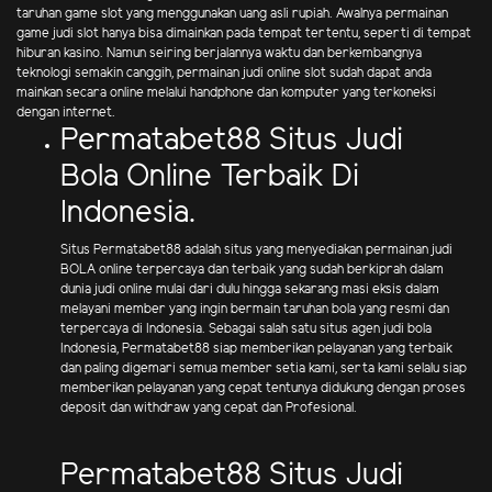
taruhan game slot yang menggunakan uang asli rupiah. Awalnya permainan
game judi slot hanya bisa dimainkan pada tempat tertentu, seperti di tempat
hiburan kasino. Namun seiring berjalannya waktu dan berkembangnya
teknologi semakin canggih, permainan judi online slot sudah dapat anda
mainkan secara online melalui handphone dan komputer yang terkoneksi
dengan internet.
Permatabet88 Situs Judi
Bola Online Terbaik Di
Indonesia.
Situs Permatabet88 adalah situs yang menyediakan permainan judi
BOLA online terpercaya dan terbaik yang sudah berkiprah dalam
dunia judi online mulai dari dulu hingga sekarang masi eksis dalam
melayani member yang ingin bermain taruhan bola yang resmi dan
terpercaya di Indonesia. Sebagai salah satu situs agen judi bola
Indonesia, Permatabet88 siap memberikan pelayanan yang terbaik
dan paling digemari semua member setia kami, serta kami selalu siap
memberikan pelayanan yang cepat tentunya didukung dengan proses
deposit dan withdraw yang cepat dan Profesional.
Permatabet88 Situs Judi