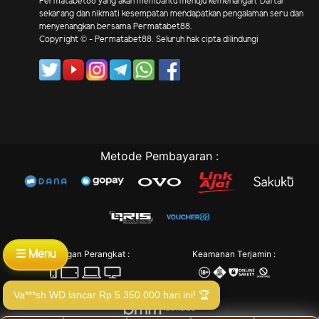
Permatabet88 yang akan membantu menuju kemenangan. Daftar
sekarang dan nikmati kesempatan mendapatkan pengalaman seru dan
menyenangkan bersama Permatabet88.
Copyright © - Permatabet88. Seluruh hak cipta dilindungi
Metode Pembayaran :
☰ Menu
Dukungan Perangkat :
Keamanan Terjamin :
Lisensi :
Va***sh WD lancar Rp 5.350.000 hari ini! 🏆