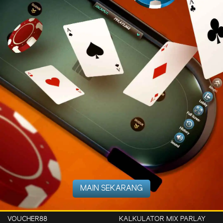
MAIN SEKARANG
VOUCHER88
KALKULATOR MIX PARLAY